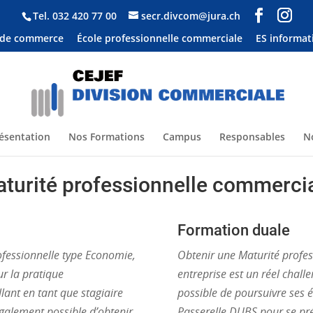
Tel.
032 420 77 00
secr.divcom@jura.ch
 de commerce
École professionnelle commerciale
ES informat
ésentation
Nos Formations
Campus
Responsables
N
turité professionnelle commerci
Formation duale
rofessionnelle type Economie,
Obtenir une Maturité profes
ur la pratique
entreprise est un réel chall
lant en tant que stagiaire
possible de poursuivre ses 
également possible d’obtenir
Passerelle DUBS pour se prép