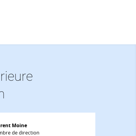
rieure
n
rent Moine
bre de direction