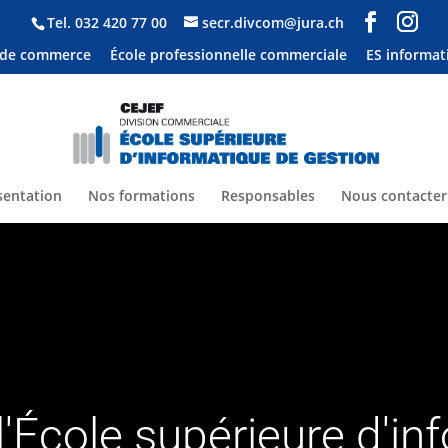
Tel.
032 420 77 00
secr.divcom@jura.ch
 de commerce
École professionnelle commerciale
ES informat
sentation
Nos formations
Responsables
Nous contacter
l'École supérieure d'in