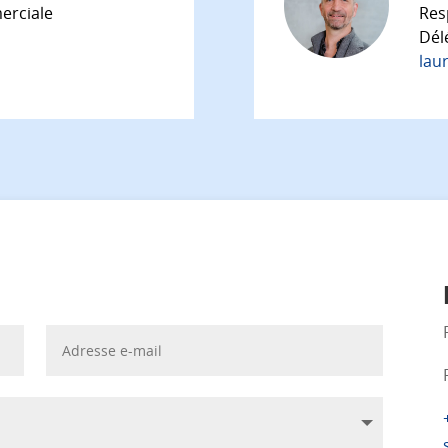
erciale
Res
h
Dél
lau