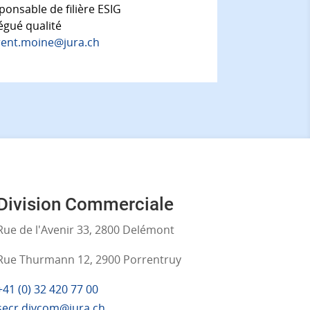
ponsable de filière ESIG
égué qualité
rent.moine@jura.ch
Division Commerciale
Rue de l'Avenir 33, 2800 Delémont
Rue Thurmann 12, 2900 Porrentruy
+41 (0) 32 420 77 00
secr.divcom@jura.ch